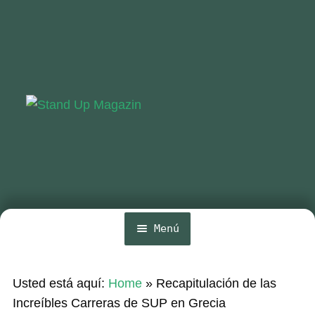
Ir
Ir
a
al
la
contenido
navegación
Menú
Inicio
Usted está aquí:
Home
»
Recapitulación de las
Noticias
Increíbles Carreras de SUP en Grecia