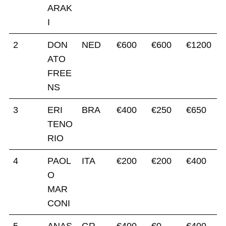
ARAK
I
2
DON
NED
€600
€600
€1200
ATO
FREE
NS
3
ERI
BRA
€400
€250
€650
TENO
RIO
4
PAOL
ITA
€200
€200
€400
O
MAR
CONI
5
ANAS
GR
€400
€0
€400