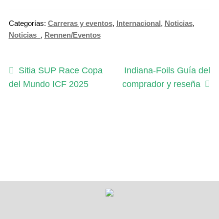
Categorías:
Carreras y eventos
,
Internacional
,
Noticias
,
Noticias_
,
Rennen/Eventos
Navegación
Anterior:
Siguiente:
Sitia SUP Race Copa
Indiana-Foils Guía del
del Mundo ICF 2025
comprador y reseña
de
entradas