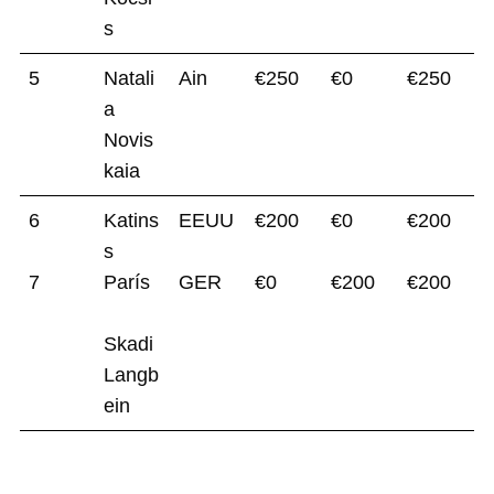
s
5
Natali
Ain
€250
€0
€250
a
Novis
kaia
6
Katins
EEUU
€200
€0
€200
s
7
París
GER
€0
€200
€200
Skadi
Langb
ein