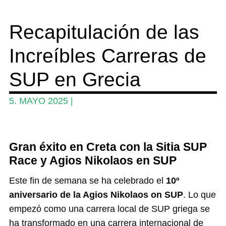
Competencia
Recapitulación de las
Wing y Foil
Increíbles Carreras de
Guia
Revistas
SUP en Grecia
Mi cuenta
5. MAYO 2025
|
Gran éxito en Creta con la Sitia SUP
Race y Agios Nikolaos en SUP
Este fin de semana se ha celebrado el
10º
aniversario de la Agios Nikolaos on SUP
. Lo que
empezó como una carrera local de SUP griega se
ha transformado en una carrera internacional de