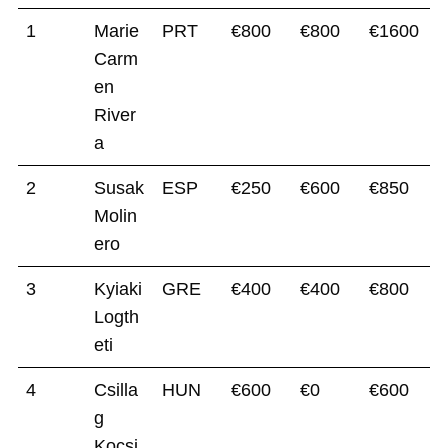
1
Marie
PRT
€800
€800
€1600
Carm
en
River
a
2
Susak
ESP
€250
€600
€850
Molin
ero
3
Kyiaki
GRE
€400
€400
€800
Logth
eti
4
Csilla
HUN
€600
€0
€600
g
Kocsi