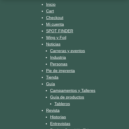
#supcrossing
🎥 @a_n_n_at
Inicio
Cart
Checkout
Mi cuenta
SPOT FINDER
Wing y Foil
Noticias
Carreras y eventos
Industria
Personas
Pie de imprenta
Tienda
Guía
Campamentos y Talleres
Guía de productos
Tableros
Revista
Historias
Entrevistas