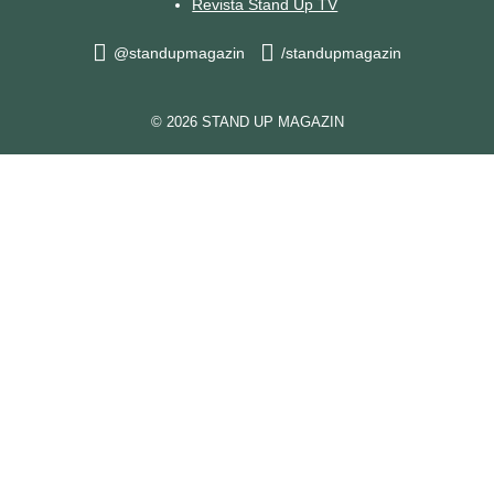
Revista Stand Up TV
@standupmagazin
/standupmagazin
© 2026 STAND UP MAGAZIN