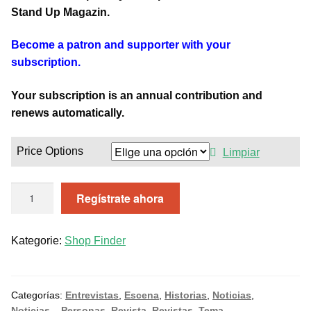
Stand Up Magazin.
Become a patron and supporter with your
subscription.
Your subscription is an annual contribution and
renews automatically.
Price Options
Limpiar
O
Regístrate ahora
n
l
Kategorie:
Shop Finder
i
n
e
S
Categorías:
Entrevistas
,
Escena
,
Historias
,
Noticias
,
Noticias_
,
Personas
,
Revista
,
Revistas
,
Tema