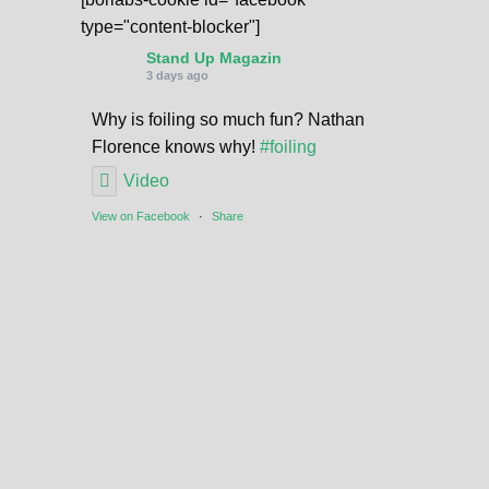
d
type="content-blocker"]
Stand Up Magazin
3 days ago
Why is foiling so much fun? Nathan
Florence knows why!
#foiling
Video
View on Facebook
·
Share