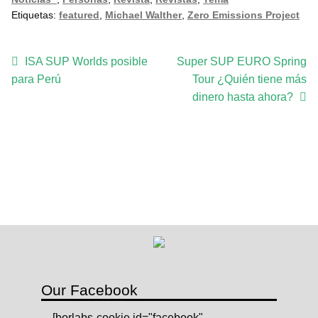
u
Etiquetas:
featured
,
Michael Walther
,
Zero Emissions Project
b
s
c
Navegación
Anterior:
Siguiente:
ISA SUP Worlds posible
Super SUP EURO Spring
r
para Perú
Tour ¿Quién tiene más
de
i
dinero hasta ahora?
p
entradas
t
i
o
n
c
a
n
t
i
d
Our Facebook
a
[borlabs-cookie id="facebook"