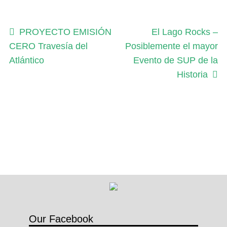
b
s
c
Navegación
Anterior:
Siguiente:
PROYECTO EMISIÓN
El Lago Rocks –
r
CERO Travesía del
Posiblemente el mayor
de
i
Atlántico
Evento de SUP de la
entradas
p
Historia
t
i
o
n
c
a
n
t
i
d
Our Facebook