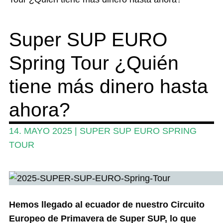
Competencia
Super SUP EURO
Wing y Foil
Spring Tour ¿Quién
Guia
Revistas
tiene más dinero hasta
Mi cuenta
ahora?
14. MAYO 2025
|
SUPER SUP EURO SPRING
TOUR
Hemos llegado al ecuador de nuestro Circuito
Europeo de Primavera de Super SUP, lo que