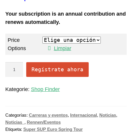
Your subscription is an annual contribution and
renews automatically.
Price
Options
Limpiar
O
Regístrate ahora
n
l
Kategorie:
Shop Finder
i
n
e
Categorías:
Carreras y eventos
,
Internacional
,
Noticias
,
S
Noticias_
,
Rennen/Eventos
u
Etiqueta:
Super SUP Euro Spring Tour