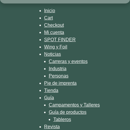
📆 2013
#supalpinelakestour #suprace
@sup_titikaka_lake_crossing on our website #laketitikaka #titikaka
#suprace #isaworlds #paddlerace
#suprace #paddlerace #sup
#battleofthepaddle #suprace #sup
#supcrossing
🎥 @a_n_n_at
Inicio
Cart
Checkout
Mi cuenta
SPOT FINDER
Wing y Foil
Noticias
Carreras y eventos
Industria
Personas
Pie de imprenta
Tienda
Guía
Campamentos y Talleres
Guía de productos
Tableros
Revista