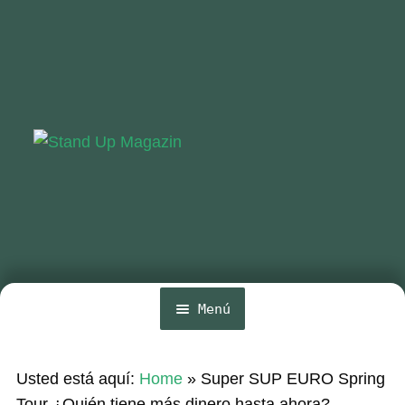
Ir
Ir
a
al
la
contenido
navegación
Menú
Inicio
Usted está aquí:
Home
»
Super SUP EURO Spring
Noticias
Tour ¿Quién tiene más dinero hasta ahora?