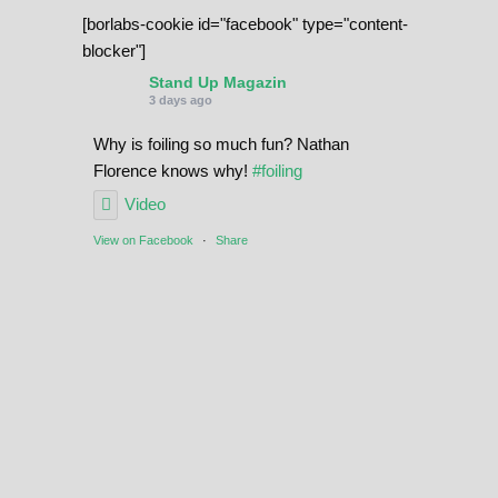
a
[borlabs-cookie id="facebook" type="content-
d
blocker"]
Stand Up Magazin
3 days ago
Why is foiling so much fun? Nathan
Florence knows why!
#foiling
Video
View on Facebook
·
Share