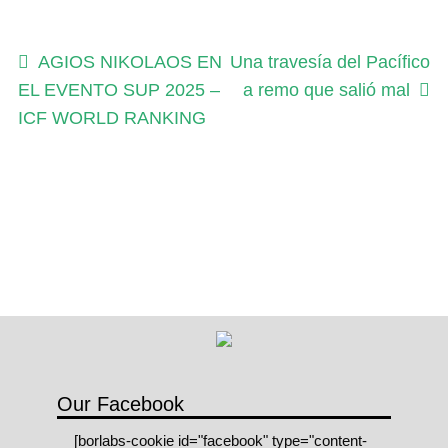
Navegación
Anterior:
Siguiente:
AGIOS NIKOLAOS EN
Una travesía del Pacífico
EL EVENTO SUP 2025 –
a remo que salió mal
de
ICF WORLD RANKING
entradas
Our Facebook
[borlabs-cookie id="facebook" type="content-