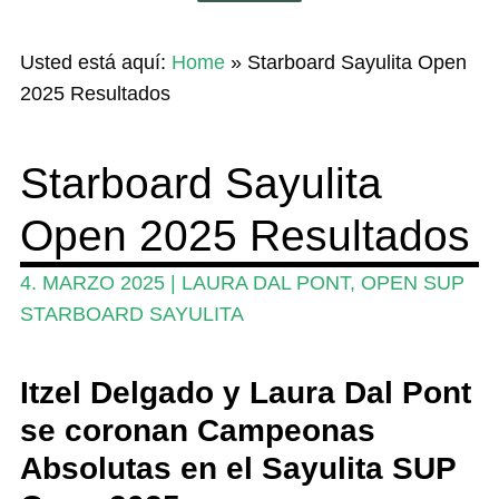
Inicio
Usted está aquí:
Home
»
Starboard Sayulita Open
Noticias
2025 Resultados
Competencia
Starboard Sayulita
Wing y Foil
Open 2025 Resultados
Guia
Revistas
4. MARZO 2025
|
LAURA DAL PONT
,
OPEN SUP
STARBOARD SAYULITA
Mi cuenta
Itzel Delgado y Laura Dal Pont
se coronan Campeonas
Absolutas en el Sayulita SUP