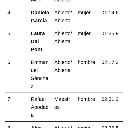
4
Daniela
Abierto/
mujer
01:14.6
García
Abierta
5
Laura
Abierto/
mujer
01:25.9
Dal
Abierta
Pont
6
Emman
Abierto/
hombre
02:17.3
uel
Abierta
Sánche
z
7
Rafael
Maestr
hombre
02:31.2
Apodac
os
a