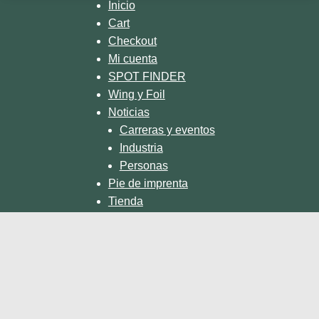
🎥 @a_n_n_at
Inicio
Cart
Checkout
Mi cuenta
SPOT FINDER
Wing y Foil
Noticias
Carreras y eventos
Industria
Personas
Pie de imprenta
Tienda
Guía
Campamentos y Talleres
Guía de productos
Tableros
Revista
Historias