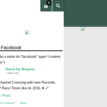
0
pro
duc
tos
 Facebook
abs-cookie id="facebook" type="content-
er"]
Stand Up Magazin
7 days ago
Channel Crossing with new Records.
Race Times like its 2016. ⬇️ 🔗
Photo
 on Facebook
·
Share