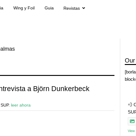
ia
Wing y Foil
Guia
Revistas
Palmas
Our
[borl
block
trevista a Björn Dunkerbeck
💨 
l SUP.
leer ahora
SUP 
View