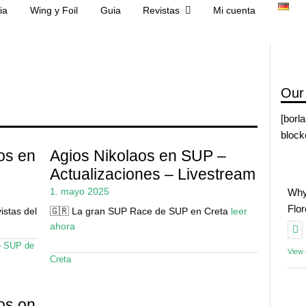
ia
Wing y Foil
Guia
Revistas
Mi cuenta
Our
[borl
block
os en
Agios Nikolaos en SUP –
Actualizaciones – Livestream
1. mayo 2025
Why
Flo
istas del
🇬🇷 La gran SUP Race de SUP en Creta
leer
ahora
e SUP de
View
Creta
os on