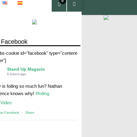
0
pro
duc
tos
 Facebook
abs-cookie id="facebook" type="content-
er"]
Stand Up Magazin
5 hours ago
 is foiling so much fun? Nathan
rence knows why!
#foiling
Video
 on Facebook
·
Share