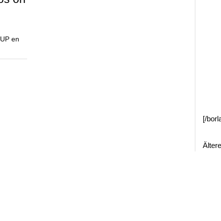
SUP en
[/bor
Älter