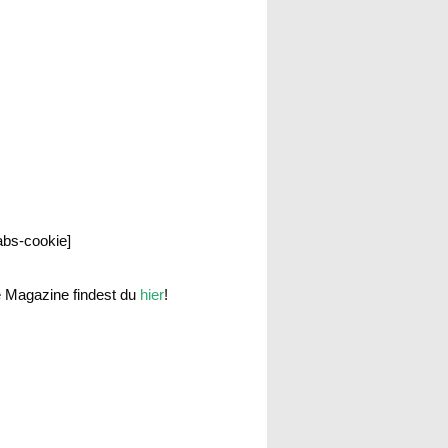
labs-cookie]
e Magazine findest du
hier
!