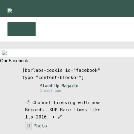
Ir
Ir
a
al
la
contenido
Menú
navegación
Inicio
Our Facebook
Noticias
[borlabs-cookie id="facebook"
type="content-blocker"]
Competencia
Stand Up Magazin
1 week ago
Wing y Foil
💨 Channel Crossing with new
Records. SUP Race Times like
Guia
its 2016. ⬇️ 🔗
Photo
Revistas