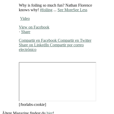
Why is foiling so much fun? Nathan Florence
knows why!
#foiling
...
See More
See Less
Video
View on Facebook
·
Share
Compartir en Facebook
Compartir en Twitter
Share on LinkedIn
Compartir por correo
electrónico
[/borlabs-cookie]
Ältere Magazine findest du
hier
!