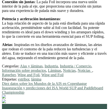
Conexión sin juntas
: La pala Foil incorpora una nueva unión
interior de la pala al eje, que proporciona una conexión sin juntas
para una experiencia de palada más suave y duradera.
Potencia y aceleración instantáneas
:
La baja relación de aspecto de la pala está diseñada para una rápida
aceleración, permitiéndote subir al foil con facilidad. Su potente
rendimiento es ideal para el down winding y los arranques rápidos,
lo que la convierte en una herramienta esencial para el SUP foiling.
Aletas
: Inspiradas en los diseños avanzados de láminas, las aletas
que rodean el contorno de la pala reducen las turbulencias y el
aleteo. Esto se traduce en una tracción más suave y eficiente a través
del agua, mejorando el rendimiento general de la pala.
Categorías:
Alas y láminas
,
Industria
,
Industria / Comercio
,
Información sobre productos
,
Láminas
,
Noticias
,
Noticias_
,
Ratgeber
,
Wing and Foil
,
Wing und Foil
Etiquetas:
estribor
,
lámina
Navegación
Anterior:
Diez datos sobre los Mundos de la AIS en Copenhague
Siguiente:
Inauguración y predicciones del ISA World SUP and Paddleboard
de
Championship
entradas