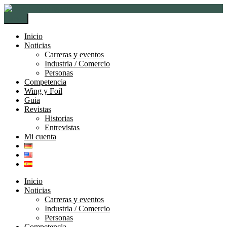
Ir
Ir
a
al
Menú
la
contenido
navegación
Inicio
Noticias
Carreras y eventos
Industria / Comercio
Personas
Competencia
Wing y Foil
Guia
Revistas
Historias
Entrevistas
Mi cuenta
Inicio
Noticias
Carreras y eventos
Industria / Comercio
Personas
Competencia