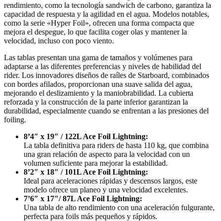
rendimiento, como la tecnología sandwich de carbono, garantiza la
capacidad de respuesta y la agilidad en el agua. Modelos notables,
como la serie «Hyper Foil», ofrecen una forma compacta que
mejora el despegue, lo que facilita coger olas y mantener la
velocidad, incluso con poco viento.
Las tablas presentan una gama de tamaños y volúmenes para
adaptarse a las diferentes preferencias y niveles de habilidad del
rider. Los innovadores diseños de raíles de Starboard, combinados
con bordes afilados, proporcionan una suave salida del agua,
mejorando el deslizamiento y la maniobrabilidad. La cubierta
reforzada y la construcción de la parte inferior garantizan la
durabilidad, especialmente cuando se enfrentan a las presiones del
foiling.
8’4″ x 19″ / 122L Ace Foil Lightning:
La tabla definitiva para riders de hasta 110 kg, que combina
una gran relación de aspecto para la velocidad con un
volumen suficiente para mejorar la estabilidad.
8’2″ x 18″ / 101L Ace Foil Lightning:
Ideal para aceleraciones rápidas y descensos largos, este
modelo ofrece un planeo y una velocidad excelentes.
7’6″ x 17″
/ 87L Ace Foil Lightning:
Una tabla de alto rendimiento con una aceleración fulgurante,
perfecta para foils más pequeños y rápidos.