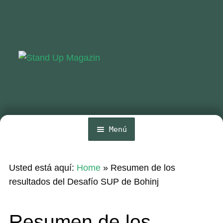
Ir
Ir
a
al
la
contenido
navegación
Menú
Inicio
Usted está aquí:
Home
»
Resumen de los
Noticias
resultados del Desafío SUP de Bohinj
Competencia
Resumen de los
Wing y Foil