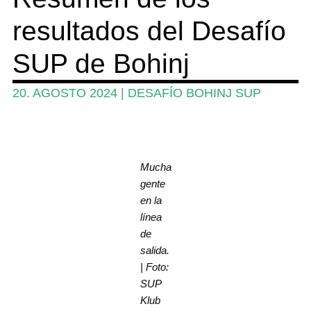
resultados del Desafío
Guia
Revistas
SUP de Bohinj
Mi cuenta
20. AGOSTO 2024
|
DESAFÍO BOHINJ SUP
Mucha
gente
en la
línea
de
salida.
| Foto:
SUP
Klub