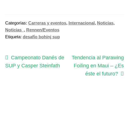
Categorías:
Carreras y eventos
,
Internacional
,
Noticias
,
Noticias_
,
Rennen/Eventos
Etiqueta:
desafío bohinj sup
Navegación
Anterior:
Siguiente:
Campeonato Danés de
Tendencia al Parawing
SUP y Casper Steinfath
Foiling en Maui – ¿Es
de
éste el futuro?
entradas