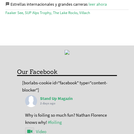
menú
Mi cuenta
🏁 Estrellas internacionales y grandes carreras
leer ahora
hijo
Faaker See
,
SUP Alps Trophy
,
The Lake Rocks
,
Villach
Our Facebook
[borlabs-cookie id="facebook" type="content-
blocker"]
Stand Up Magazin
2 days ago
Why is foiling so much fun? Nathan Florence
knows why!
#foiling
Video