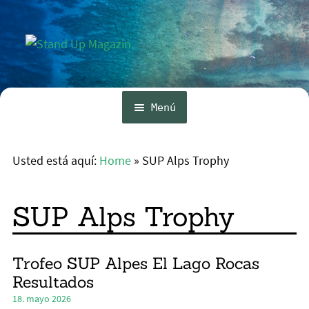
Ir
Ir
a
al
la
contenido
navegación
Menú
Inicio
Usted está aquí:
Home
»
SUP Alps Trophy
Expa
Noticias
el
menú
Competencia
SUP Alps Trophy
hijo
Wing y Foil
Guia
Trofeo SUP Alpes El Lago Rocas
Resultados
Expa
Revistas
18. mayo 2026
el