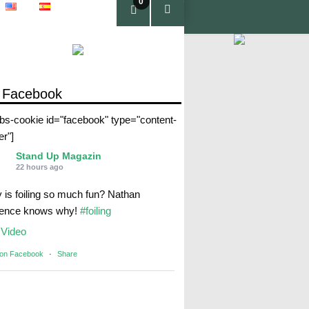
0
pro
duc
tos
 Facebook
abs-cookie id="facebook" type="content-
er"]
Stand Up Magazin
22 hours ago
 is foiling so much fun? Nathan
rence knows why!
#foiling
Video
 on Facebook
·
Share