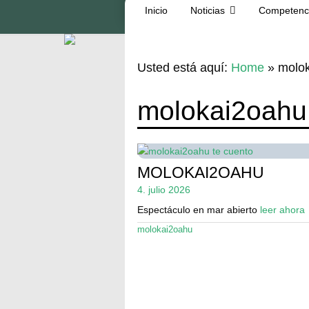
Inicio
Noticias
Competenc
Usted está aquí:
Home
»
molo
molokai2oahu
MOLOKAI2OAHU
4. julio 2026
Espectáculo en mar abierto
leer ahora
molokai2oahu