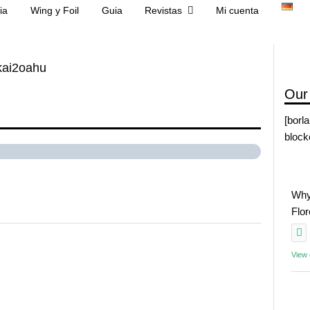
ia
Wing y Foil
Guia
Revistas
Mi cuenta
kai2oahu
Our
[borl
block
Why
Flo
View