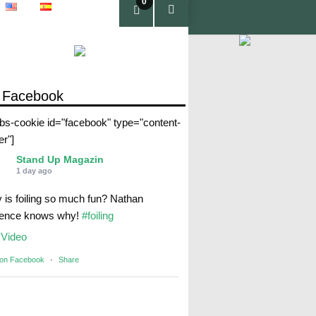
0
pro
duc
tos
 Facebook
abs-cookie id="facebook" type="content-
er"]
Stand Up Magazin
1 day ago
 is foiling so much fun? Nathan
rence knows why!
#foiling
Video
 on Facebook
·
Share