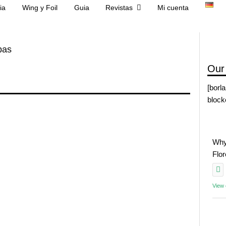
ia
Wing y Foil
Guia
Revistas
Mi cuenta
bas
Our
[borl
block
Why
Flo
View