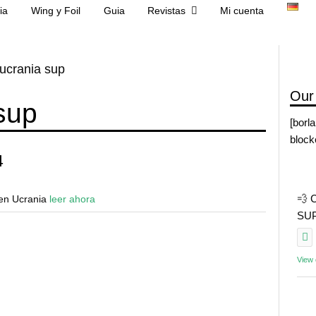
ia
Wing y Foil
Guia
Revistas
Mi cuenta
ucrania sup
Our
sup
[borl
block
4
💨 
 en Ucrania
leer ahora
SUP 
View