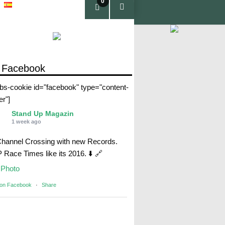
0
pro
duc
tos
 Facebook
abs-cookie id="facebook" type="content-
er"]
Stand Up Magazin
1 week ago
Channel Crossing with new Records.
Race Times like its 2016. ⬇️ 🔗
Photo
 on Facebook
·
Share