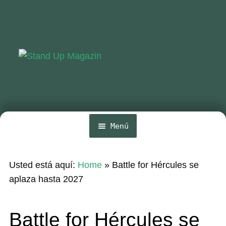
Ir
Ir
a
al
la
contenido
navegación
Menú
Inicio
Usted está aquí:
Home
»
Battle for Hércules se
Noticias
aplaza hasta 2027
Competencia
Battle for Hércules se
Wing y Foil