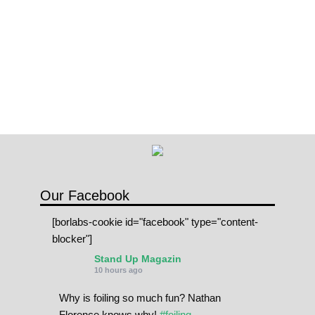
entradas
i
p
t
i
o
n
c
a
n
t
Our Facebook
i
[borlabs-cookie id="facebook" type="content-
d
blocker"]
a
Stand Up Magazin
d
10 hours ago
Why is foiling so much fun? Nathan
Florence knows why!
#foiling