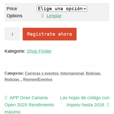
Price
Options
Limpiar
O
Regístrate ahora
n
l
Kategorie:
Shop Finder
i
n
e
Categorías:
Carreras y eventos
,
Internacional
,
Noticias
,
S
Noticias_
,
Rennen/Eventos
u
b
s
Navegación
Anterior:
Siguiente:
APP Gran Canaria
Las hojas de código con
c
Open 2025 Rendimiento
ímpetu hasta 2026
de
r
máximo