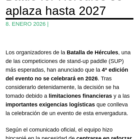
aplaza hasta 2027
Guia
Revistas
8. ENERO 2026
|
Mi cuenta
Los organizadores de la
Batalla de Hércules
, una
de las competiciones de stand-up paddle (SUP)
más esperadas, han anunciado que la
4ª edición
del evento no se celebrará en 2026
. Tras
considerarlo detenidamente, la decisión se ha
tomado debido a
limitaciones financieras
y a las
importantes exigencias logísticas
que conlleva
la celebración de un evento de esta envergadura.
Según el comunicado oficial, el equipo hizo
hincapié en la necesidad de
centrarse en reforzar