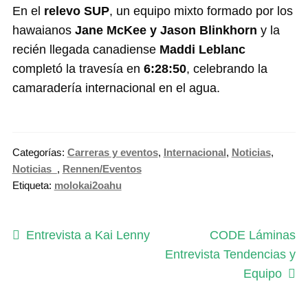
En el
relevo SUP
, un equipo mixto formado por los
hawaianos
Jane McKee y Jason Blinkhorn
y la
recién llegada canadiense
Maddi Leblanc
completó la travesía en
6:28:50
, celebrando la
camaradería internacional en el agua.
Categorías:
Carreras y eventos
,
Internacional
,
Noticias
,
Noticias_
,
Rennen/Eventos
Etiqueta:
molokai2oahu
Navegación
Anterior:
Siguiente:
Entrevista a Kai Lenny
CODE Láminas
Entrevista Tendencias y
de
Equipo
entradas