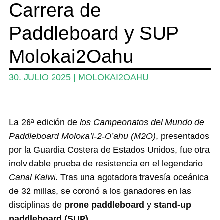
Carrera de
Wing y Foil
Paddleboard y SUP
Guia
Revistas
Molokai2Oahu
Mi cuenta
30. JULIO 2025
|
MOLOKAI2OAHU
La 26ª edición de
los Campeonatos del Mundo de
Paddleboard Moloka’i-2-O’ahu (M2O)
, presentados
por la Guardia Costera de Estados Unidos, fue otra
inolvidable prueba de resistencia en el legendario
Canal Kaiwi
. Tras una agotadora travesía oceánica
de 32 millas, se coronó a los ganadores en las
disciplinas de
prone paddleboard
y
stand-up
paddleboard (SUP)
.