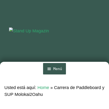
Ir
Ir
a
al
la
contenido
navegación
Menú
Inicio
Usted está aquí:
Home
»
Carrera de Paddleboard y
Noticias
SUP Molokai2Oahu
Competencia