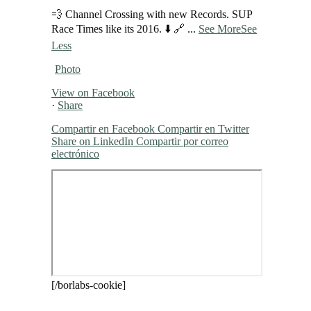
💨 Channel Crossing with new Records. SUP
Race Times like its 2016. ⬇️ 🔗
...
See More
See
Less
Photo
View on Facebook
·
Share
Compartir en Facebook
Compartir en Twitter
Share on LinkedIn
Compartir por correo
electrónico
[/borlabs-cookie]