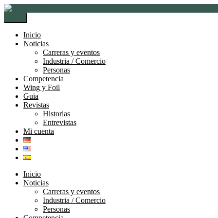
Ir
Ir
a
al
Menú
la
contenido
navegación
Inicio
Noticias
Carreras y eventos
Industria / Comercio
Personas
Competencia
Wing y Foil
Guia
Revistas
Historias
Entrevistas
Mi cuenta
Inicio
Noticias
Carreras y eventos
Industria / Comercio
Personas
Competencia