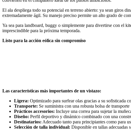
convierten en el compañero ideal de los pilotos ambiciosos.
El ala despliega todo su potencial en terreno abierto: ya sean giros d
extremadamente ágil. Su manejo preciso permite un alto grado de cont
Ya sea para landboard, buggy o simplemente para divertirse con el kit
imprescindible para la próxima temporada.
Listo para la acción eólica sin compromiso
Las características más importantes de un vistazo:
Ligera:
Optimizado para surfear olas gracias a su sofisticada co
Transporte:
Se suministra con una robusta bolsa de transporte
Prácticos accesorios:
Incluye una correa para sujetar la muñeca
Diseño:
Perfil deportivo y dinámico combinado con una constr
Destinatarios:
Adecuado tanto para principiantes como para u
Selección de talla individual:
Disponible en tallas adecuadas s