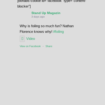
[borlabs-cookie id="facebook" type="content-
blocker"]
Stand Up Magazin
3 days ago
Why is foiling so much fun? Nathan
Florence knows why!
#foiling
Video
View on Facebook
·
Share