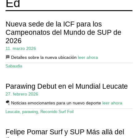
Ed
Wing y Foil
Guia
Nueva sede de la ICF para los
Revistas
Campeonatos del Mundo de SUP de
2026
Mi cuenta
11. marzo 2026
🏁 Detalles sobre la nueva ubicación
leer ahora
Sabaudia
Parawing Debut en el Mundial Leucate
27. febrero 2026
🪂 Noticias emocionantes para un nuevo deporte
leer ahora
Leucate
,
parawing
,
Recorrido Surf Foil
Felipe Pomar Surf y SUP Más allá del