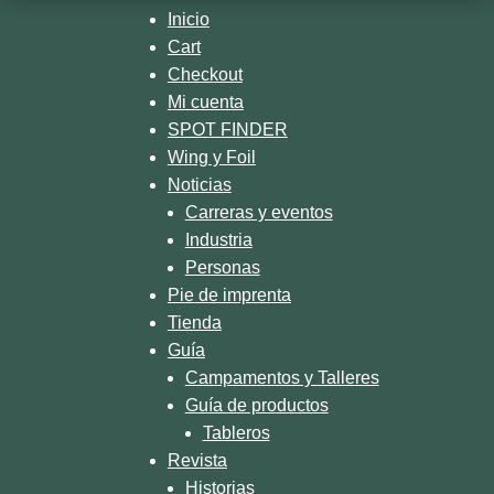
#battleofthepaddle #suprace #sup
#supcrossing
🎥 @a_n_n_at
Inicio
Cart
Checkout
Mi cuenta
SPOT FINDER
Wing y Foil
Noticias
Carreras y eventos
Industria
Personas
Pie de imprenta
Tienda
Guía
Campamentos y Talleres
Guía de productos
Tableros
Revista
Historias