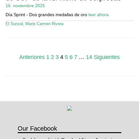
16. noviembre 2025
Día Sprint - Dos grandes medallas de oro
leer ahora
El Sunzal
,
Marie Carmen Rivera
Paginación
Anteriores
1
2
3
4
5
6
7
…
14
Siguientes
de
entradas
Our Facebook